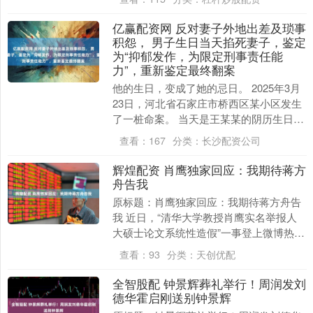
诉讼，南京某....
亿赢配资网 反对妻子外地出差及琐事
积怨， 男子生日当天掐死妻子，鉴定
为“抑郁发作，为限定刑事责任能
力”，重新鉴定最终翻案
他的生日，变成了她的忌日。 2025年3月
23日，河北省石家庄市桥西区某小区发生
了一桩命案。 当天是王某某的阴历生日，
妻子和儿子在家里为他庆生。三人吃完蛋
查看：
167
分类：
长沙配资公司
糕，王....
辉煌配资 肖鹰独家回应：我期待蒋方
舟告我
原标题：肖鹰独家回应：我期待蒋方舟告
我 近日，“清华大学教授肖鹰实名举报人
大硕士论文系统性造假”一事登上微博热
搜。7月4日，青年作家蒋方舟在其个人社
查看：
93
分类：
天创优配
交平台发文，....
全智股配 钟景辉葬礼举行！周润发刘
德华霍启刚送别钟景辉