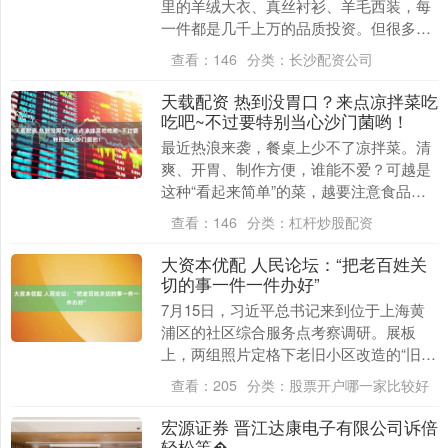
里的羊绒大衣、真丝衬衫、羊毛西装，每
一件都是几千上万的品质投资。但很多人
发现——真丝越洗越暗、羊绒越洗越硬、
查看：
146
分类：
长沙配资公司
羊毛越洗越塌。问....
天载配资 热到没胃口？来点凉拌菜吃
吃吧~不过要特别当心沙门菌哟！
最近热浪来袭，餐桌上少不了凉拌菜。清
爽、开胃、制作方便，谁能不爱？可越是
这种“看起来简单”的菜，越要注意食品安
全。在此，小编邀请上海市疾病预防控制
查看：
146
分类：
杠杆炒股配资
中心刘玥、毛舒....
大资本优配 人民论坛：“把老百姓关
切的事一件一件办好”
7月15日，习近平总书记来到位于上海黄
浦区的社区综合服务点考察调研。展板
上，两组照片定格下老旧小区改造的“旧
貌”和“新颜”。 半淞园路街道市民新村居民
查看：
205
分类：
股票开户哪一家比较好
区，曾是远....
宏源证券 晋江达康电子有限公司诉倍
轻松等�...