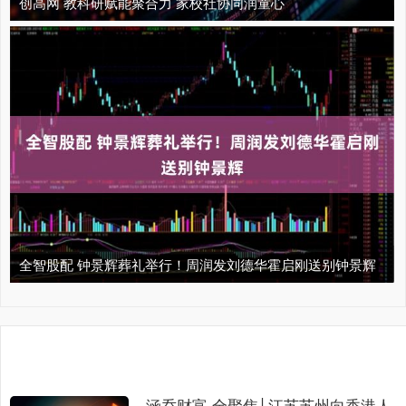
创高网 教科研赋能聚合力 家校社协同润童心
全智股配 钟景辉葬礼举行！周润发刘德华霍启刚送别钟景辉
涵乔财富 全聚焦│江苏苏州向香港人