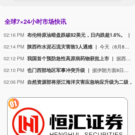
全球7×24小时市场快讯
02:16 PM
布伦特原油暗盘跌破82美元，日内跌超1.6%。
02:14 PM
陕西柞水泥石流灾害致3人遇难
今天（8月8日）13时40分，陕西商洛柞水县泥石流灾害造成的2名失联人员中，最后1名失联人员被找到，已确认不幸遇难，此次泥石流灾害共造成3人不幸遇难。目前当地卫生防疫人员已展开全面消杀防疫工作，并妥善做好善后工作。（央视新闻）
02:12 PM
我国首个预防急性高原病药物获批上市
据西藏日报，近日，经国家药品监督管理局严格审评审批，由西藏自治区人民医院副院长、西藏高原医学研究所所长格桑罗布教授担任主要研究者的乙酰唑胺缓释胶囊正式获批上市，成为国内首个获批具有预防急性高原病适应症的药品。该药品的获批上市，结束了我国无专门预防急性高原病专用药的历史，进一步丰富了高原医学防治手段，为高原群众、广大进藏人群及高原重大项目建设提供了坚实的健康保障，同时有力提升了西藏在国际高原医学领域的科研影响力。
02:10 PM
也门西部地区军事冲突升级
据伊朗方面8日消息，也门西部地区的军事冲突出现了升级。消息称，有报告显示，也门胡塞武装与所谓沙特支持的“雇佣兵”在也门西部荷台达省豪亥地区的北部区域发生激烈冲突。（央视新闻）
02:06 PM
自然资源部将浙江海洋灾害应急