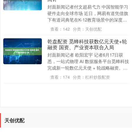
封面新闻记者付文超易弋力 中国智能学习
硬件走向全球市场 近日，网易有道凭借旗
下有道词典笔在K-12教育场景中的深度应
用，从全球数百家参选企业中脱颖而出，
查看：
142
分类：
天创优配
持续加强....
乾盘配资 觅蜂科技获数亿元天使+轮
融资 国资、产业资本联合入局
封面新闻记者 欧阳宏宇 记者6月17日获
悉，一站式物理 AI 数据服务平台觅蜂科技
完成新一轮数亿元天使 + 轮战略融资。本
轮由国方创投领投，孚腾资本、上海电科
查看：
174
分类：
杠杆炒股配资
基....
天创优配