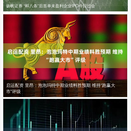
扬帆证券 “科八条”后首单未盈利企业IPO今日过会
启运配资 里昂：泡泡玛特中期业绩料胜预期 维持“跑赢大
市”评级