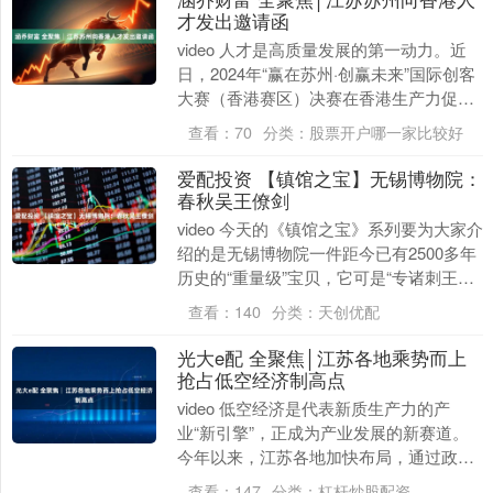
才发出邀请函
video 人才是高质量发展的第一动力。近
日，2024年“赢在苏州·创赢未来”国际创客
大赛（香港赛区）决赛在香港生产力促进
局举行。这是该大赛首次面向香港人才发
查看：
70
分类：
股票开户哪一家比较好
出....
爱配投资 【镇馆之宝】无锡博物院：
春秋吴王僚剑
video 今天的《镇馆之宝》系列要为大家介
绍的是无锡博物院一件距今已有2500多年
历史的“重量级”宝贝，它可是“专诸刺王
僚”故事中的“主角”。 无锡博物院院长....
查看：
140
分类：
天创优配
光大e配 全聚焦│江苏各地乘势而上
抢占低空经济制高点
video 低空经济是代表新质生产力的产
业“新引擎”，正成为产业发展的新赛道。
今年以来，江苏各地加快布局，通过政策
保障和有力举措，多领域打造低空经济应
查看：
147
分类：
杠杆炒股配资