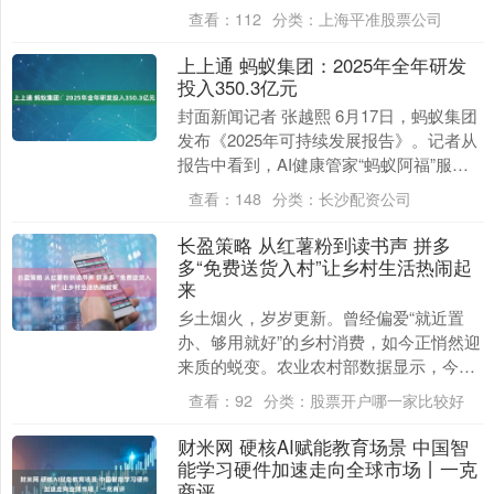
一款专为 AI 智能体支付场景设计、....
查看：
112
分类：
上海平准股票公司
上上通 蚂蚁集团：2025年全年研发
投入350.3亿元
封面新闻记者 张越熙 6月17日，蚂蚁集团
发布《2025年可持续发展报告》。记者从
报告中看到，AI健康管家“蚂蚁阿福”服务
三线及以下地区用户超8400万（含阿福....
查看：
148
分类：
长沙配资公司
长盈策略 从红薯粉到读书声 拼多
多“免费送货入村”让乡村生活热闹起
来
乡土烟火，岁岁更新。曾经偏爱“就近置
办、够用就好”的乡村消费，如今正悄然迎
来质的蜕变。农业农村部数据显示，今年
一季度乡村消费品零售额同比增长3.1%。
查看：
92
分类：
股票开户哪一家比较好
而此前国....
财米网 硬核AI赋能教育场景 中国智
能学习硬件加速走向全球市场丨一克
商评