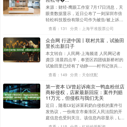
来源：财经-鹰眼工作室 7月17日消息，天
眼查数据显示，近日公布了一则深圳市倍
轻松科技股份有限公司作为被告/被上诉人
的开庭公告，案号为（2026）沪73知民初
查看：
131
分类：
上海平准股票公司
4....
众合网 行进中国丨联村共富，试验田
里长出新日子
本文转自：人民网-上海频道 人民网记者
龚莎 清晨四点半，奉贤区四团镇新桥村的
试验田里已经有了动静——村书记张兵蹲
在田埂上，轻轻拨开油桃的叶片，查看有
查看：
149
分类：
天创优配
无虫眼。 ....
第一资本 LV曾起诉南京一鸭血粉丝店
商标侵权，店家最新回应：案件判赔
11万元，但侵权与我们无关
近日，随着LV起诉茉莉奶白侵权的案件引
发热议，一份南京市秦淮区人民法院的开
庭信息也受到关注。该信息内容显示，LV
去年曾以商标权权属、侵权纠纷为由提起
查看：
115
分类：
杠杆炒股配资