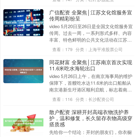
用场景和发....
广信配资 全聚焦│江苏文化馆服务宣
传周精彩纷呈
video 5月20日至26日是全国文化馆服务宣
传周。过去一周，一系列形式多样、内容
丰富、特色鲜明的公共文化活动在江苏创
新开展，让越来越多的人感受到文化艺术
查看：
179
分类：
上海平准股票公司
之美....
同花财富 全聚焦│江苏南京首次实现
11.6米吃水海轮出口
video 5月26日上午，在南京海事局的维护
保障下，首艘吃水达11.6米的出口船舶从
南京港新生圩港区顺利启航，标志着南京
港出港船舶吃水从11.36米提升至11....
查看：
116
分类：
长沙配资公司
散户配资 深耕开封高端衣物洗护养
护，温和修复，长久留存衣物高级穿
搭质感
先给你一个结论：开封的朋友们，你衣橱