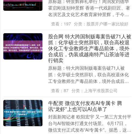
原标题：钟景辉葬礼举行！周润发刘德华
霍启刚送别钟景辉 香港一代戏剧巨匠、著
名演艺及文化艺术教育家钟景辉，于今年6
月3日在家中安详离世，享寿89岁。今日
查看：
197
分类：
股票开户哪一家比较好
（7月4日....
股合网 特大跨国制贩毒案告破71人被
抓：化学硕士突然辞职，联合高校退
休化工专业教师生产毒品前体，境外
合成后，伪装成越南特产山茶油等进
行销卖
原标题：特大跨国制贩毒案告破71人被
抓：化学硕士突然辞职，联合高校退休化
工专业教师生产毒品前体，境外合成后，
伪装成越南特产山茶油等进行销卖 从一条
查看：
87
分类：
上海平准股票公司
可疑化学品购买....
牛配资 微信支付发布AI专属卡 腾
讯“龙虾”上也可以AI点单了
封面新闻记者 欧阳宏宇 又一第三方支付平
台与AI智能体打通支付场景。 6月17日，
微信支付正式发布“AI专属卡”。据悉，这是