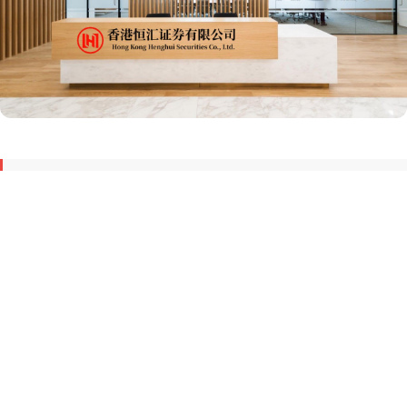
滚动资讯
同花财富 远销全球70多个国家和地区，富诚国际如何成为国
货出海代表？
上海平准股票公司
03-21
在全球化浪潮中，中国美妆品牌正从“中国制造”向“中国创造”跃迁，富
诚国际旗下美妆品牌传奇今生，以21年深耕美妆行业的定力
优配速至 燕翔：通胀压力相对可控——8月美国CPI数据点评
上海平准股票公司
03-16